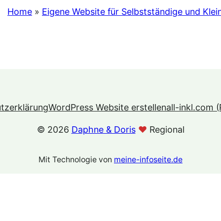
Home
»
Eigene Website für Selbstständige und Kle
tzerklärung
WordPress Website erstellen
all-inkl.com (
©️ 2026
Daphne & Doris
♥️
Regional
Mit Technologie von
meine-infoseite.de