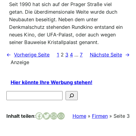
Seit 1990 hat sich auf der Prager Straße viel
getan. Die überdimensionale Weite wurde duch
Neubauten beseitigt. Neben dem unter
Denkmalschutz stehenden Rundkino entstand ein
neues Kino, der UFA-Palast, oder auch wegen
seiner Bauweise Kristallpalast genannt.
←
Vorherige Seite
1
2
3
4
…
7
Nächste Seite
→
Anzeige
Hier könnte Ihre Werbung stehen!
Suchen
Facebook
Twitter
E-Mail
Link
Inhalt teilen
:
Home
»
Firmen
»
Seite 3